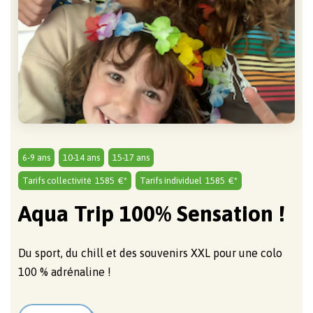
6-9 ans
10-14 ans
15-17 ans
Tarifs collectivité
1585
€*
Tarifs individuel
1585
€*
Aqua Trip 100% Sensation !
Du sport, du chill et des souvenirs XXL pour une colo
100 % adrénaline !