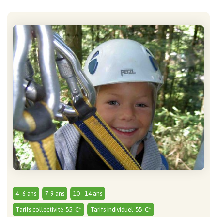
4- 6 ans
7-9 ans
10 - 14 ans
Tarifs collectivité
55
€*
Tarifs individuel
55
€*