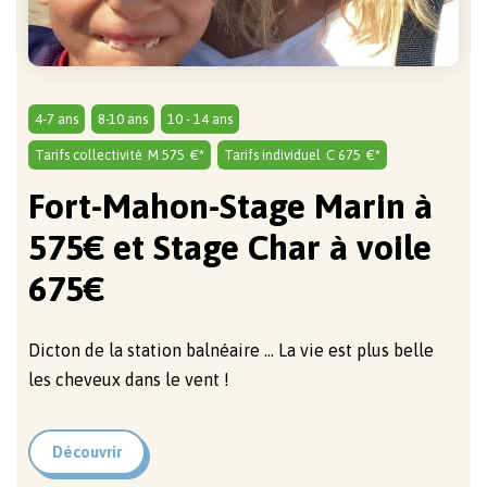
COMPLET !
4-7 ans
8-10 ans
10 - 14 ans
Tarifs collectivité
M 575
€*
Tarifs individuel
C 675
€*
Fort-Mahon-Stage Marin à
575€ et Stage Char à voile
675€
Dicton de la station balnéaire ... La vie est plus belle
les cheveux dans le vent !
Découvrir