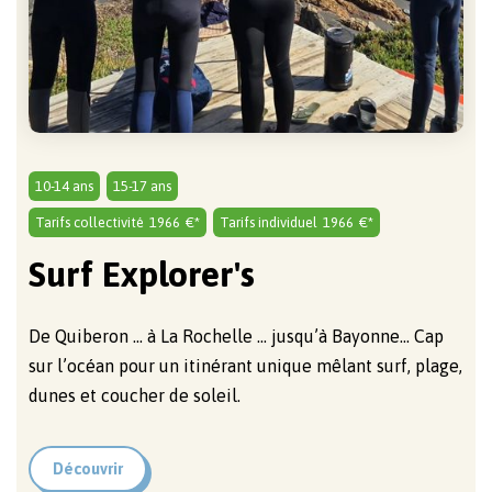
COMPLET !
10-14 ans
15-17 ans
Tarifs collectivité
1966
€*
Tarifs individuel
1966
€*
Surf Explorer's
De Quiberon ... à La Rochelle ... jusqu’à Bayonne... Cap
sur l’océan pour un itinérant unique mêlant surf, plage,
dunes et coucher de soleil.
Découvrir