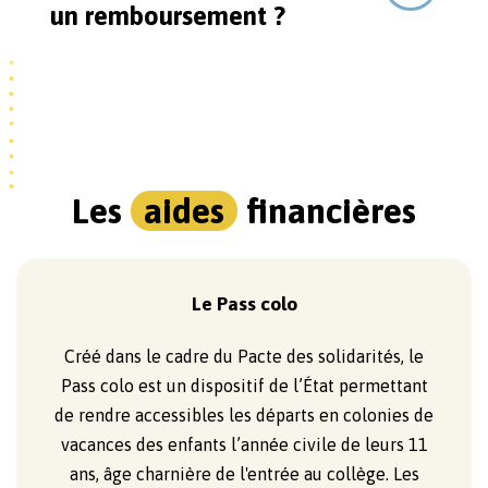
un remboursement ?
activités nautiques (à partir de 8 ans que votre
enfant sache nager ou pas). // Séjours à l'étranger
Mieux vaut éviter les objets de valeur, aucune
: Pièce d'identité originale et/ou passeport si
assurance ne les rembourse en cas de perte ou
hors UE + Autorisation de sortie de territoire +
de vol.
Carte européenne d'assurance maladie.
Les
aides
financières
Le Pass colo
Créé dans le cadre du Pacte des solidarités, le
Pass colo est un dispositif de l’État permettant
de rendre accessibles les départs en colonies de
vacances des enfants l’année civile de leurs 11
ans, âge charnière de l'entrée au collège. Les