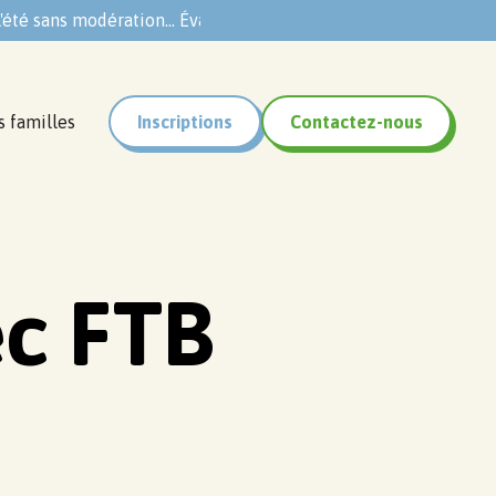
'été sans modération... Évasions garanties !
s familles
Inscriptions
Contactez-nous
c FTB