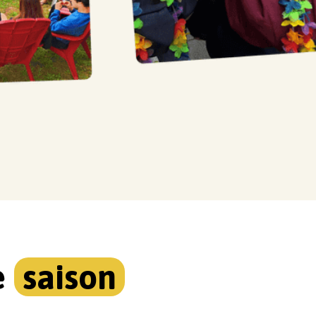
e
saison