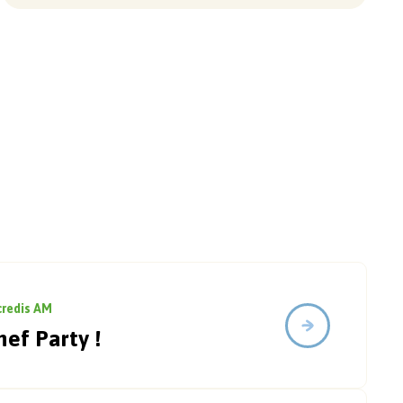
credis AM
hef Party !