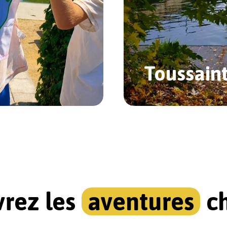
Toussain
rez les
aventures
ch