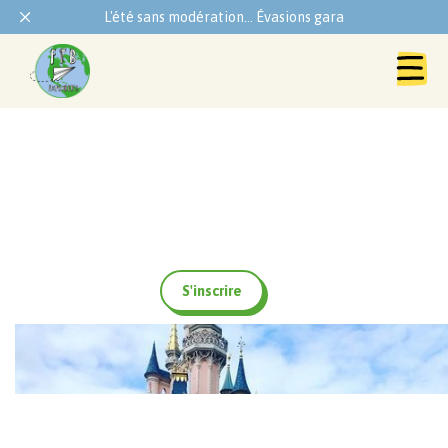
L'été sans modération... Évasions garanties !
Mercredis Récréatifs
S'inscrire