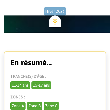
Hiver 2026
En résumé...
TRANCHE(S) D'ÂGE :
11-14 ans
15-17 ans
ZONES :
Zone A
Zone B
Zone C