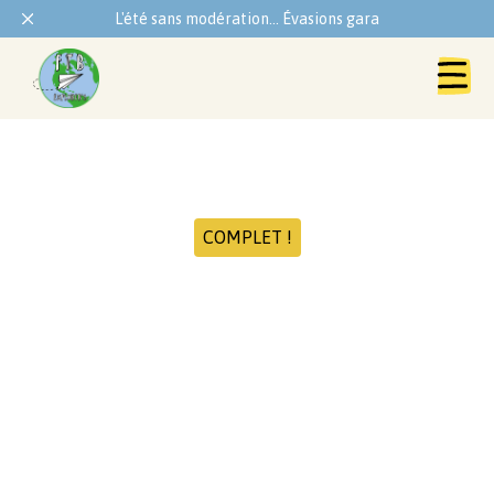
L'été sans modération... Évasions garanties !
COMPLET !
Lyötö Laponie
Au delà du cercle polaire Arctique ! La Laponie : la
blancheur de la neige, sa forêt, son froid et ses grands
espaces . Une légende en plein coeur de la Finlande Une
destination magique entre la beauté de la nature et
l'animation chaleureuse des habitants.