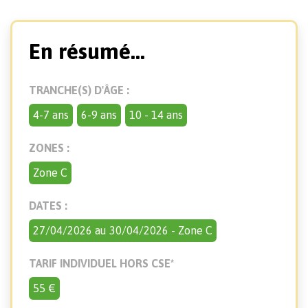
En résumé...
TRANCHE(S) D'ÂGE :
4-7 ans
6-9 ans
10 - 14 ans
ZONES :
Zone C
DATES :
27/04/2026 au 30/04/2026 - Zone C
TARIF INDIVIDUEL HORS CSE*
55
€