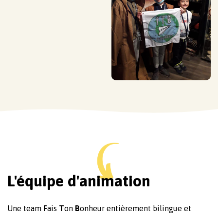
L'équipe d'animation
Une team
F
ais
T
on
B
onheur entièrement bilingue et